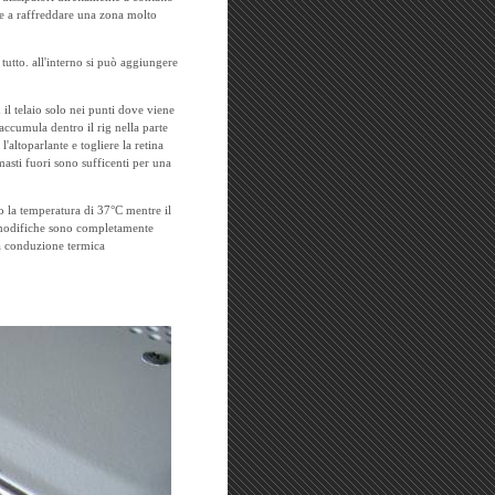
sce a raffreddare una zona molto
 tutto. all'interno si può aggiungere
il telaio solo nei punti dove viene
 accumula dentro il rig nella parte
l'altoparlante e togliere la retina
masti fuori sono sufficenti per una
to la temperatura di 37°C mentre il
e modifiche sono completamente
ta conduzione termica