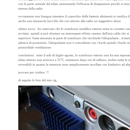
con la parte centrale del telaio aumentando l'efficacia di dissipazione perchè si rie
interna della radio.
ovviamente non bisogna rimettere il coperchio delle batterie altrimenti si vanifica il
anche una minuscola luce blu che crei attorno alla radio un suggestivo alone.
ultimo tocco: ho osservato che lo scatolozzo metallico esterno entra in contatto con 
avvitato. quindi si può sfruttare un interessante effetto camino dell'aria calda che si
superiore. basta smontare la parte di scatolozzo che racchiude l'altoparlante , svitare 
adesiva di protezione. l'altoparlante non è coincidente con i buchi quindi i buchi ri
primordiale ventilazione.
conclusioni: sotto il sole di luglio-agosto, lo scatolozzo esterno non ha mai supera
telaio interno non arrivava a 31°C. nemmeno dopo ore di utilizzo, inoltre tuttte l
reversibili in quanto le memorie sono semplicemente incollate con biadesivo ad al
provare per credere. !!
di seguito le foto del mio rig.