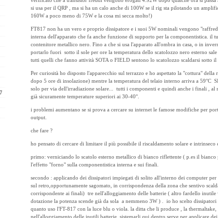
verificato che a transistor freddi vengono erogati 4.92W dopo qualche ora si passa
si usa per il QRP , ma si ha un calo anche di 100W se il rig sta pilotando un amplific
160W a poco meno di 75W e la cosa mi secca molto!)
FT817 non ha un vero e proprio dissipatore e i suoi 5W nominali vengono "raffredda
interna dell'apparato che fa anche funzione di supporto per la componentistica. il tu
contenitore metallico nero. Fino a che si usa l'apparato all'ombra in casa, o in inver
portarlo fuori sotto il sole per ore la temperatura dello scatolozzo nero esterno sal
tutti quelli che fanno attività SOTA o FIELD sentono lo scatolozzo scaldarsi sotto il 
Per curiosità ho disposto l'apparecchio sul terrazzo e ho aspettato la "cottura" della
dopo 5 ore di insolazione) mentre la temperatura del telaio interno arriva a
solo per via dell'irradiazione solare... tutti i componenti e quindi anche i finali ,
7
già sicuramente temperature superiori ai 30-40°.
i problemi aumentano se si prova a cercare su internet le famose modifiche per po
output.
che fare ?
ho pensato di cercare di limitare il più possibile il riscaldamento solare e intrinsec
primo: verniciando lo scatolo esterno metallico di bianco riflettente ( p.es il bianco pe
l'effetto "forno" sulla componentistica interna e sui finali.
secondo : applicando dei dissipatori impiegati di solito all'interno dei computer 
sul retro,opportunamente sagomato, in corrispondenza della zona che sentivo scal
corrispondente ai finali) tre nell'alloggiamento delle batterie ( altro fardello inutile 
dotazione la potenza scende già da sola a nemmeno 3W ) . io ho scelto dissipatori a
quanto uso l'FT-817 con la luce blu o viola. la ditta che li produce , la thermaltake,
nell'alloggiamento delle inutili batterie. sistemarli qui dentro serve per applicare dei