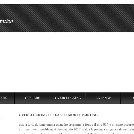
RARE
OVERCLOCKING
ANTENNE
USARE
REPEATER
TARE
OPERARE
OVERCLOCKING
ANTENNE
OVERCLOCKING >>
FT-817 >>
MOD >>
PAINTING
ciao a tutti. durante questa estate ho spremuto a fondo il mio 817 e mi sono accorto 
voi) ma il vero problema è che quando l'817 scalda la potenza erogata cala vertig