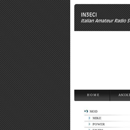
H O M E
ASCOLTARE
OPE
H O M E
ASCOL
MOD
MIKE
POWER