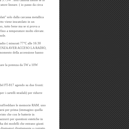
 a 3.73W . non cambia niente se lo
atore lineare. ( io passo da circa
ti" solo dalla carcassa metallica
tto viene inscatolato in un
no, tutto bene ma se si prova a
e fino a temperature molto elevate.
sole.
 radio ( misurati 77°C alle 16:30
 59°C SENZA AVER ACCESO LA RADIO,
 al momento della accensione hanno
rtare la potenza da 5W a 10W
o del FT-817 agendo su due fronti:
r i cartelli stradali) per ridurre
per raffreddare le memorie RAM. uno
darsi per prima (immagino quella
visto che con le batterie in
zzurri per questioni estetiche in
 ha dei modelli che entrano giusti
 dissipatori direttamente a contatto