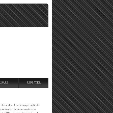
USARE
REPEATER
che scalda. ( bella scoperta direte
inosamente con un misuratore ho