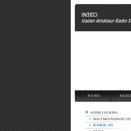
H O M E
ASCOLTARE
OPE
H O M E
ASCOL
OVERCLOCKING
DOCUMENTAZIONE ST
ICOM IC-705