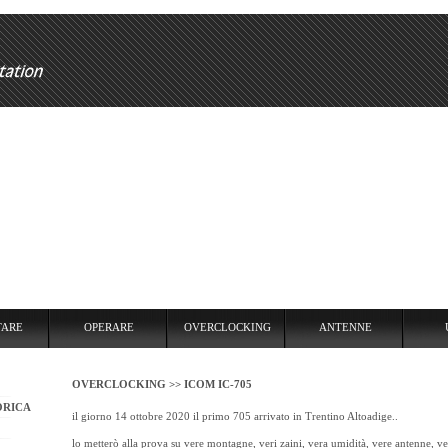
RARE
OVERCLOCKING
ANTENNE
USARE
REPEATER
TARE
OPERARE
OVERCLOCKING
ANTENNE
OVERCLOCKING >>
ICOM IC-705
ORICA
il giorno 14 ottobre 2020 il primo 705 arrivato in Trentino Altoadige..
lo metterò alla prova su vere montagne, veri zaini, vera umidità, vere antenne, ve