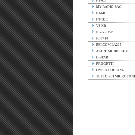
FT-817
MY RADIO BAG
FT-60
FT-1DE
V6 XR
IC-775DSP
IC-7410
BELCOM LA207
ALTRE MODIFICHE
D-STAR
PROGETTI
OVERCLOCKING
TUTTO SUI MICROFONI