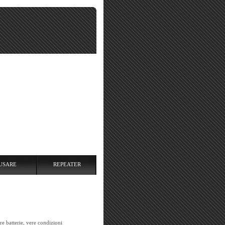
USARE
REPEATER
re batterie, vere condizioni