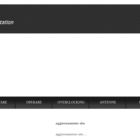
RARE
OVERCLOCKING
ANTENNE
USARE
REPEATER
TARE
OPERARE
OVERCLOCKING
ANTENNE
aggiornamento sito
aggiornamento sito ...