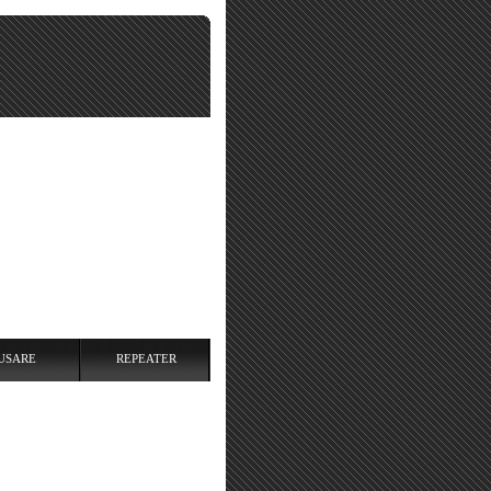
USARE
REPEATER