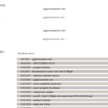
 SWL
aggiornamento sito
aggiornamento sito ...
aggiornamento sito
aggiornamento sito ...
ILE
Archivio news
···
- aggiornamento sito
2.02.2012
···
- WATTXMIGLIO.IT
10.04.2011
···
- progetti antenne
10.04.2011
···
- funzionante il nuovo sito watt X Miglio
1.04.2011
···
- diploma dolomiti unesco
28.03.2011
···
- aggiornamento sito
21.03.2011
···
- nuove modifiche hardware
13.03.2011
···
- nuovi progetti di antenne
13.03.2011
···
- comunicato stampa
11.03.2011
···
- novitÃ Watt X Miglio sul nostro sito SOTA-ITALIA.org
25.02.2011
···
- antenne verticali
25.02.2011
···
- radio free Libya
25.02.2011