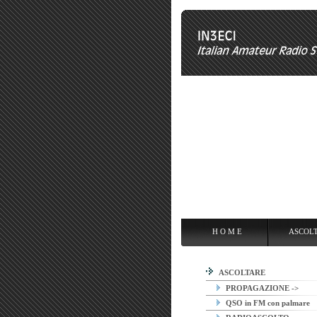
H O M E
ASCOLTARE
OPE
H O M E
ASCOL
ASCOLTARE
PROPAGAZIONE ->
QSO in FM con palmare