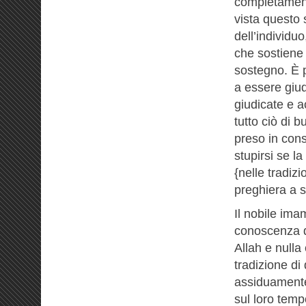
completamente
vista questo s
dell’individuo
che sostiene
sostegno. È 
a essere giu
giudicate e ac
tutto ciò di
preso in cons
stupirsi se l
{nelle tradizi
preghiera a s
Il nobile im
conoscenza d
Allah e nulla
tradizione d
assiduamente 
sul loro temp