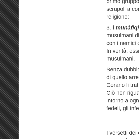
primo gruppo
scrupoli a co
religione;
3.
i
munàfiq
musulmani dic
con i nemici 
In verità, es
musulmani.
Senza dubbio,
di quello arr
Corano li tra
Ciò non rigua
intorno a ogni
fedeli, gli inf
I versetti de