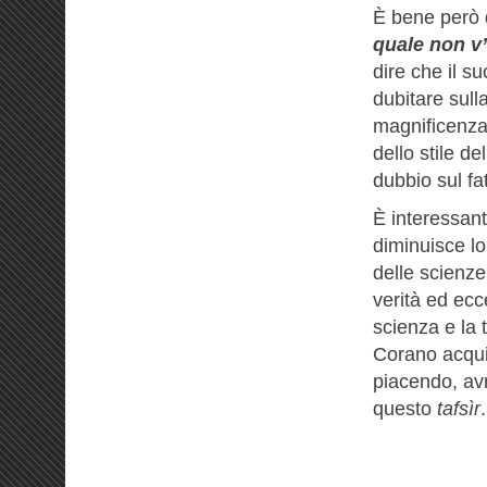
È bene però 
quale non v
dire che il 
dubitare sulla
magnificenza, 
dello stile d
dubbio sul fa
È interessan
diminuisce lo
delle scienze
verità ed ecc
scienza e la 
Corano acqui
piacendo, av
questo
tafsìr
.