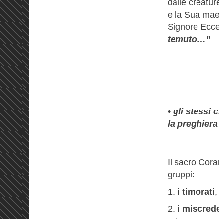
dalle creatur
e la Sua maes
Signore Ecce
temuto…”
•
gli stessi
la preghiera
Il sacro Coran
gruppi:
1.
i timorati
,
2.
i miscred