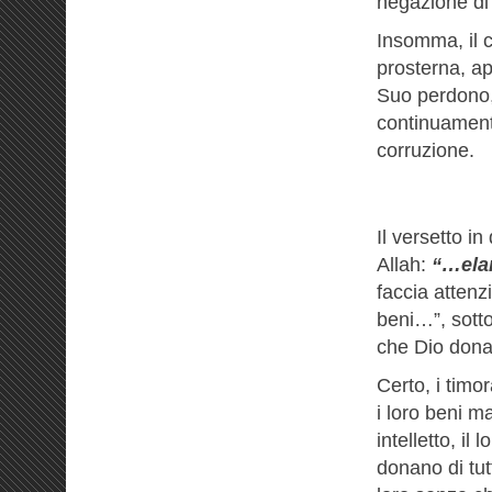
negazione di 
Insomma, il c
prosterna, ap
Suo perdono, 
continuamente
corruzione.
Il versetto in
Allah:
“…elar
faccia attenz
beni…”, sottol
che Dio dona l
Certo, i timo
i loro beni ma
intelletto, il
donano di tut