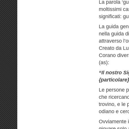
La parola ‘gui
moltissimi cas
significati: g
La guida gene
nella guida d
attraverso l’
Creato da Lui
Corano divers
(as):
“Il nostro S
{particolare
Le persone pr
che ricercano
trovino, e le
odiano e cer
Ovviamente il
giovare solo 