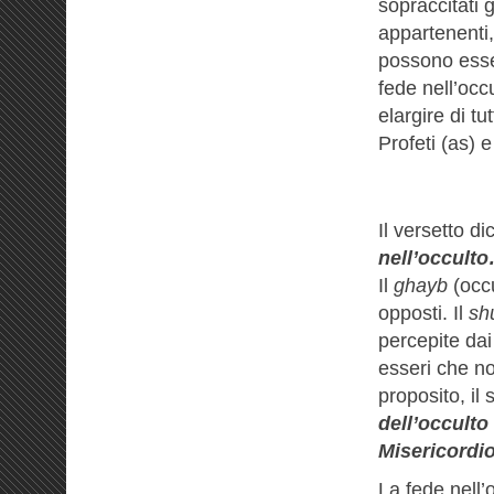
sopraccitati 
appartenenti, 
possono esser
fede nell’occu
elargire di tu
Profeti (as) 
Il versetto d
nell’occult
Il
ghayb
(occu
opposti. Il
sh
percepite dai
esseri che no
proposito, il
dell’occulto
Misericordio
La fede nell’