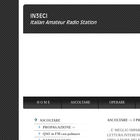
H O M E
ASCOLTARE
OPERARE
OVERCLOCKING
ANT
H O M E
ASCOLTARE
OPERARE
ASCOLTARE >>
I P
ASCOLTARE
PROPAGAZIONE ->
.. E' MEGLIO IMPA
QSO in FM con palmare
LETTURA INTERESSA