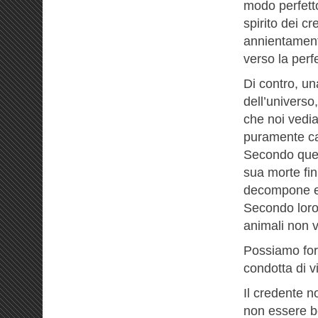
modo perfetto
spirito dei c
annientament
verso la perf
Di contro, un
dell’universo,
che noi vedi
puramente ca
Secondo ques
sua morte fin
decompone e 
Secondo loro n
animali non v
Possiamo fors
condotta di v
Il credente n
non essere be