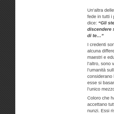
Un’altra delle
fede in tutti 
dice:
“Gli st
discendere s
di te…”
I credenti so
alcuna differe
maestri e edu
l’altro, sono
l’umanità sull
considerano l
esse si basa
l’unico mezzo
Coloro che h
accettano tutt
nunzi. Essi 