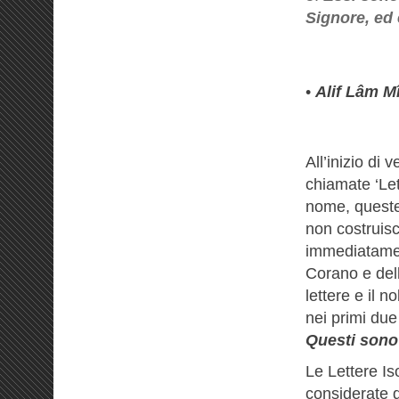
Signore, ed 
•
Alif Lâm M
All’inizio di
chiamate ‘Let
nome, queste
non costruisc
immediatamen
Corano e del
lettere e il 
nei primi due
Questi sono 
Le Lettere I
considerate de