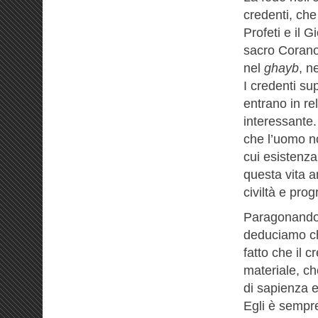
credenti, che
Profeti e il G
sacro Corano 
nel
ghayb
, n
I credenti su
entrano in r
interessante.
che l’uomo no
cui esistenz
questa vita a
civiltà e prog
Paragonando q
deduciamo ch
fatto che il 
materiale, ch
di sapienza e
Egli è sempre