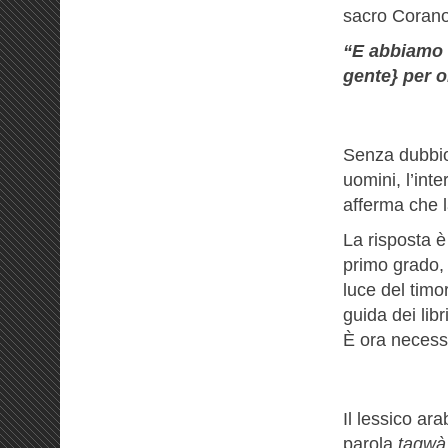
sacro Corano,
“E abbiamo f
gente} per 
Senza dubbio 
uomini, l’int
afferma che l
La risposta 
primo grado, 
luce del timo
guida dei libri
È ora necessa
Il lessico ar
parola
taqw