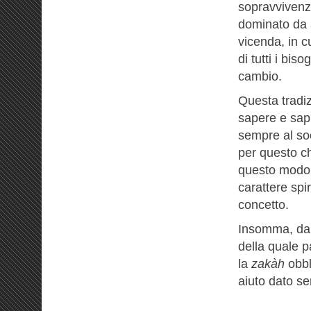
sopravvivenza
dominato da a
vicenda, in c
di tutti i bi
cambio.
Questa tradiz
sapere e sapi
sempre al so
per questo c
questo modo. 
carattere spi
concetto.
Insomma, da 
della quale p
la
zakàh
obbl
aiuto dato se