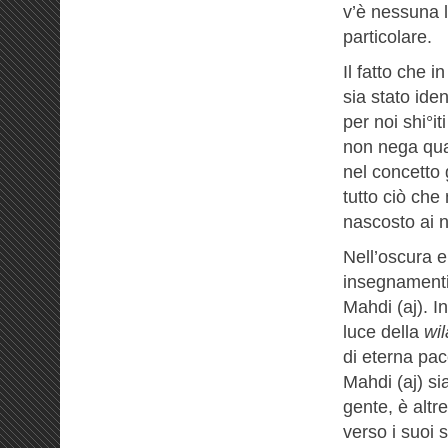
v’è nessuna l
particolare.
Il fatto che i
sia stato ide
per noi shi°it
non nega qua
nel concetto
tutto ciò che
nascosto ai no
Nell’oscura e
insegnamenti 
Mahdi (aj). I
luce della
wi
di eterna pac
Mahdi (aj) si
gente, è altr
verso i suoi 