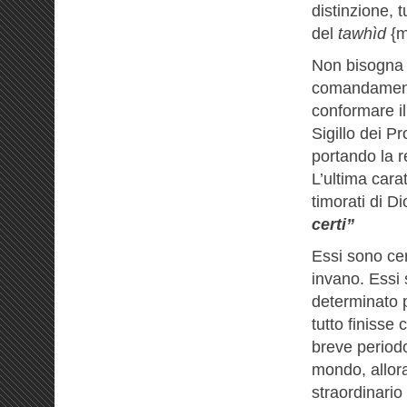
distinzione, t
del
tawhìd
{m
Non bisogna p
comandamenti 
conformare il
Sigillo dei Pr
portando la r
L’ultima carat
timorati di Di
certi”
Essi sono cer
invano. Essi 
determinato 
tutto finisse
breve periodo
mondo, allora
straordinario