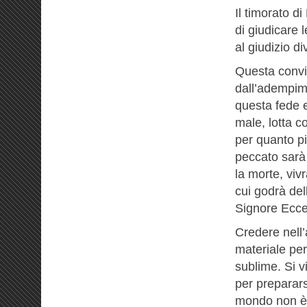
Il timorato di
di giudicare l
al giudizio di
Questa convin
dall’adempime
questa fede e
male, lotta c
per quanto pi
peccato sarà 
la morte, viv
cui godrà del
Signore Ecce
Credere nell’
materiale pe
sublime. Si v
per preparars
mondo non è i