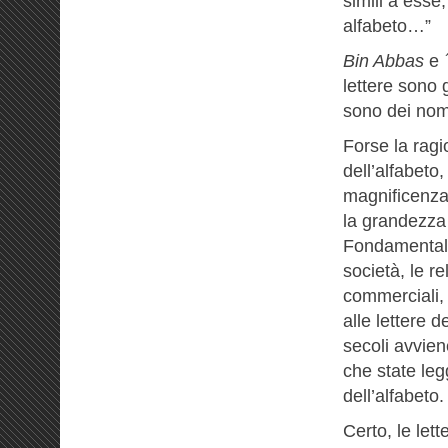
simili a esse
alfabeto…”
Bin Abbas
e
lettere sono 
sono dei nomi
Forse la ragi
dell’alfabeto
magnificenza:
la grandezza 
Fondamentali 
società, le re
commerciali, 
alle lettere d
secoli avvien
che state leg
dell’alfabeto.
Certo, le let