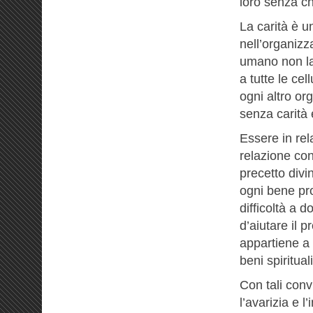
loro senza ch
La carità è u
nell’organizz
umano non la
a tutte le cel
ogni altro or
senza carità 
Essere in rela
relazione con 
precetto divi
ogni bene pr
difficoltà a d
d’aiutare il 
appartiene a 
beni spirituali
Con tali conv
l’avarizia e l