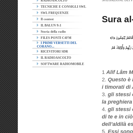
SPIEGAZIONE DEI P
RADIOASCOLTO
TECNICHE E CONSIGLI SWL
SWL FREQUENZE
Sura al
Il contest
IL BALUN 9:1
Storia della radio
FILES PONTI C4FM
الم﴿1﴾ ذَلِكَ الكِتَابُ لاَرَيْبَ فِيهِ هُدىً لِلمُتَّقِينَ﴿2﴾ الَّذِينَ ُيؤْمِنُونَ بِالغَيْبِ وَيُقِيمُونَ الصَّلاةَ وَمِمَّا رَزَقْنَاهُمْ يُنْفِقُونَ ﴿3﴾
I PRIMI VERSETTI DEL
CORANO...
مْ يُوقِنُونَ ﴿4﴾ أُوْلئِكَ عَلَى هُدًى مِنْ رَبِّهِمْ وَأُوْلئِكَ هُمُ
RICEVITORI SDR
IL RADIOASCOLTO
SOFTWARE RADIOMOBILE
1
Alif Lâm 
2.
Questo è i
i timorati di 
3.
gli stess
la preghiera
4.
gli stessi
di te e in ci
dell’aldilà e
5.
Essi sono 