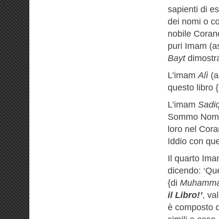
sapienti di 
dei nomi o co
nobile Corano
puri Imam (as
Bayt
dimostr
L’imam
Alì
(a
questo libro 
L’imam
Sadi
Sommo Nome di
loro nel Cora
Iddio con qu
Il quarto Ima
dicendo: ‘Que
{di
Muhamm
il
Libro!’
, va
è composto da