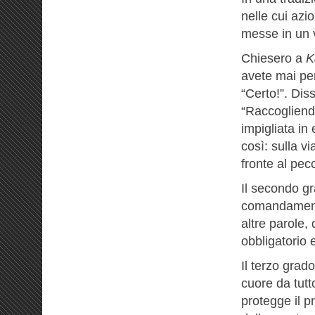
nelle cui azi
messe in un v
Chiesero a
K
avete mai per
“Certo!”. Dis
“Raccogliendo
impigliata in
così: sulla v
fronte al pec
Il secondo gra
comandamenti 
altre parole,
obbligatorio e
Il terzo grad
cuore da tutto
protegge il p