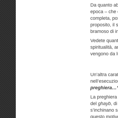
Da quanto ab
epoca – che 
completa, pos
proposito, il
bramoso di inc
Vedete quant
spiritualità, 
vengono da lui
Un’altra carat
nell’esecuzio
preghiera…
La preghiera 
del
ghayb
, d
s’inchinano s
questo motivo