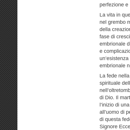
perfezione e
La vita in qu
nel grembo m
della creazi
fase di cresc
embrionale d
e complicazio
un’esistenza
embrionale n
La fede nella
spirituale de
nell’oltretomb
di Dio. Il mar
l’inizio di u
all’uomo di p
di questa fe
Signore Eccel