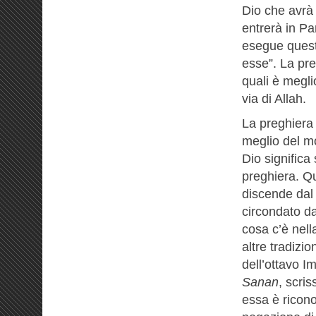
Dio che avrà 
entrerà in Pa
esegue queste
esse”. La pre
quali
è megli
via di Allah.
La preghiera 
meglio del mo
Dio significa 
preghiera. Qu
discende dal 
circondato da
cosa c’è nell
altre tradizi
dell’ottavo I
Sanan
, scri
essa è ricon