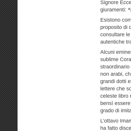
Signore Eccel
giuramenti:
“
Esistono com
proposito di 
consultare le
autentiche tr
Alcuni eminen
sublime Cora
straordinario 
non arabi, ch
grandi dotti 
lettere che s
celeste libro
bensì essere
grado di imit
L’ottavo Imam
ha fatto dis