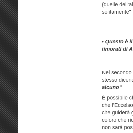
{quelle dell’a
solitamente”
•
Questo è il
timorati di A
Nel secondo v
stesso dicen
alcuno”
È possibile c
che l’Eccelso
che guiderà g
coloro che ri
non sarà poss