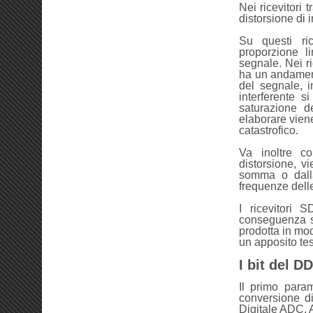
Nei ricevitori 
distorsione di 
Su questi ric
proporzione li
segnale. Nei r
ha un andament
del segnale, 
interferente s
saturazione d
elaborare viene
catastrofico.
Va inoltre co
distorsione, v
somma o dalla
frequenze delle
I ricevitori
conseguenza su
prodotta in mo
un apposito tes
I bit del D
Il primo para
conversione di
Digitale ADC. 