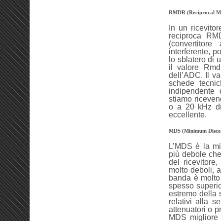
RMDR (Reciprocal M
In un ricevito
reciproca RM
(convertitore
interferente, p
lo sblatero di
il valore Rmd
dell’ADC. Il v
schede tecni
indipendente 
stiamo riceven
o a 20 kHz d
eccellente.
MDS
(Minimum Discer
L’MDS è la mis
più debole che
del ricevitor
molto deboli, 
banda è molto 
spesso superio
estremo della s
relativi alla s
attenuatori o p
MDS migliore 