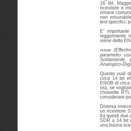
16 bit. Maggi
ricevitore e m
rimane comunqu
non misurabile
test specifici,
E’ importante
leggermente in
viene detto EN
(Effecti
*ENOB
parametro usa
Solitamente,
Analogico-Digi
Questo vuol d
circa 14 bit e
ENOB di circa 1
ora, se voglia
chiavette RTL
considerare poc
Diversa invece,
un ricevitore 
tra questi due 
SDR a 14 bit q
una buona scel