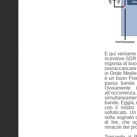
E qui veniamo a
ricevitore SDR
risposta di buo
sovraccaricare
in Onde Medie 
è un buon Fron
passa banda 
Ovviamente i
all’occorrenza
simultaneamente
bande. Eggià, 
con il nostro
sofisticato. U
volta sognato d
di lire, che o
miracoli del pr
Tornando al P