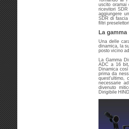
uscito oramai 
ricevitori SDR
aggiungere un 
SDR di fascia
filtri preselettor
La gamma d
Una delle cara
dinamica, la su
posto vicino ad
La Gamma Dina
ADC a 16 bit
Dinamica così 
prima da ness
quest’ultimo, 
necessarie ad
divenuto mitic
Dirigibile H