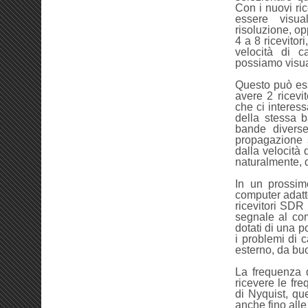
Con i nuovi ri
essere visu
risoluzione, o
4 a 8 ricevitor
velocità di c
possiamo visu
Questo può ess
avere 2 ricevi
che ci interess
della stessa b
bande diverse
propagazione s
dalla velocità
naturalmente, d
In un prossimo
computer adatto
ricevitori SDR
segnale al com
dotati di una p
i problemi di 
esterno, da buo
La frequenza d
ricevere le fr
di Nyquist, qu
anche fino alle