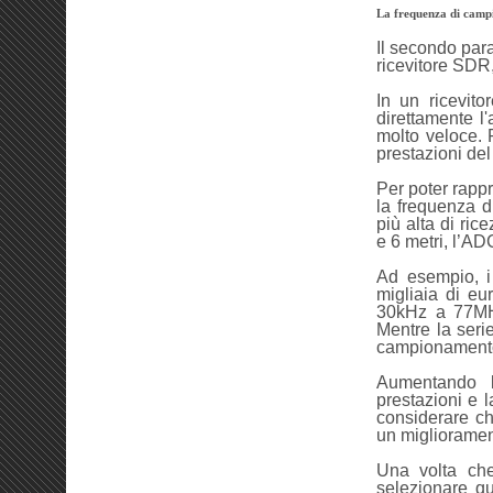
La frequenza di cam
Il secondo para
ricevitore SDR
In un ricevit
direttamente l
molto veloce. 
prestazioni del 
Per poter rappr
la frequenza 
più alta di ri
e 6 metri, l’A
Ad esempio, i 
migliaia di e
30kHz a 77MH
Mentre la ser
campionamento
Aumentando 
prestazioni e 
considerare ch
un migliorament
Una volta che
selezionare qu