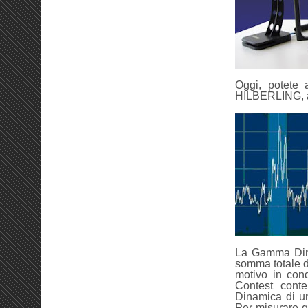
Oggi, potete a
HILBERLING, a
La Gamma Dina
somma totale d
motivo in cond
Contest cont
Dinamica di u
Per misurare q