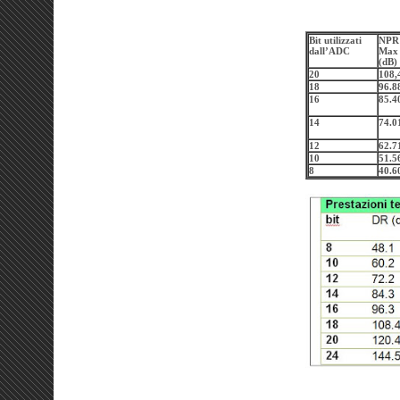
Bit utilizzati
NPR
dall’ADC
Max 
(dB)
20
108,
18
96.8
16
85.4
14
74.0
12
62.7
10
51.5
8
40.6