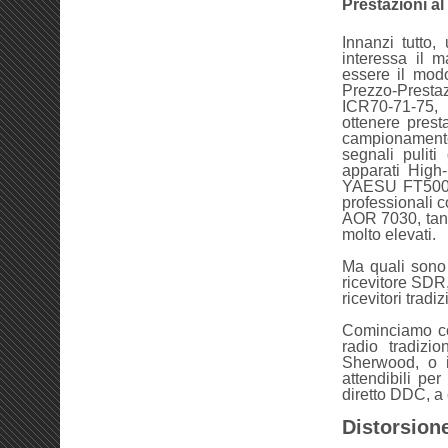
Prestazioni al
Innanzi tutto
interessa il m
essere il modo
Prezzo-Prestaz
ICR70-71-75
ottenere presta
campionamento d
segnali pulit
apparati Hig
YAESU FT5000,
professiona
AOR 7030, tant
molto elevati.
Ma quali sono 
ricevitore SDR,
ricevitori trad
Cominciamo col 
radio tradizio
Sherwood, o i
attendibili pe
diretto DDC, a 
Distorsion