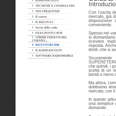
RADIOASCOLTO
Introduzi
TECNICHE E CONSIGLI SWL
SWL FREQUENZE
Con l'uscita d
mercato, già d
Il contest
disposizione 
IL BALUN 9:1
conveniente.
Storia della radio
Spesso nei var
FILES PONTI C4FM
si domandano e
I PRIMI VERSETTI DEL
CORANO...
ricevitori tra
RICEVITORI SDR
risposta. Anche
ibridi, che si 
IL RADIOASCOLTO
SOFTWARE RADIOMOBILE
Sicurament
SUPERETERODI
che quindi, i p
scelta di un r
bontà o meno d
Ma allora, com
dobbiamo tener
mercato, con il
In questo artic
una semplice g
domande.