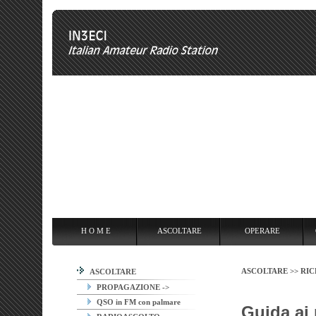
H O M E
ASCOLTARE
OPERARE
OVERCLOCKING
ANT
H O M E
ASCOLTARE
OPERARE
ASCOLTARE >>
RIC
ASCOLTARE
PROPAGAZIONE ->
QSO in FM con palmare
Guida ai 