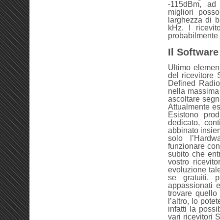
-115dBm, ad 
migliori pos
larghezza di b
kHz. I ricevi
probabilmente i
Il Software
Ultimo element
del ricevitore
Defined Radio 
nella massima 
ascoltare segna
Attualmente es
Esistono prod
dedicato, con
abbinato insie
solo l’Hardw
funzionare con 
subito che entr
vostro ricevit
evoluzione tale,
se gratuiti, 
appassionati ed
trovare quello
l’altro, lo pot
infatti la poss
vari ricevitori