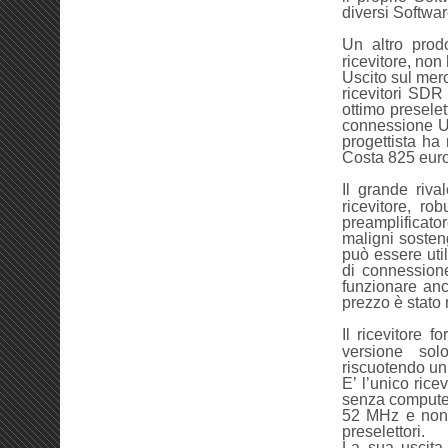
diversi Software
Un altro prodo
ricevitore, non
Uscito sul merc
ricevitori SDR
ottimo presele
connessione US
progettista ha
Costa 825 eur
Il grande riva
ricevitore, ro
preamplificator
maligni soste
può essere uti
di connessione
funzionare anch
prezzo è stato 
Il ricevitore 
versione sol
riscuotendo un
E’ l’unico ric
senza computer
52 MHz e non p
preselettori.
La sua uscita