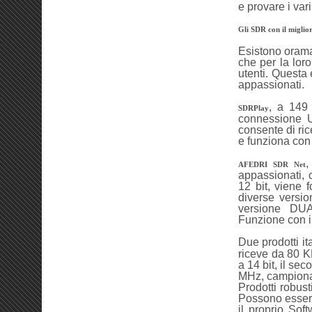
e provare i vari
Gli SDR con il miglio
Esistono oramai
che per la loro
utenti. Questa è
appassionati.
, a 149 
SDRPlay
connessione USB
consente di ri
e funziona con i
,
AFEDRI SDR Net
appassionati, 
12 bit, viene 
diverse versi
versione DUA
Funzione con i m
Due prodotti it
riceve da 80 
a 14 bit, il s
MHz, campiona 
Prodotti robust
Possono essere
il proprio So