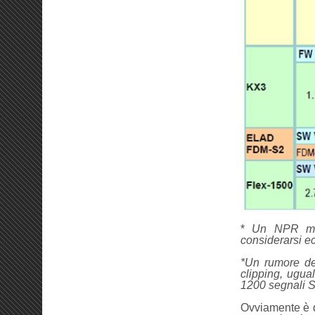
*
Un NPR mig
considerarsi ec
*Un
rumore de
clipping, ugua
1200 segnali 
Ovviamente è di