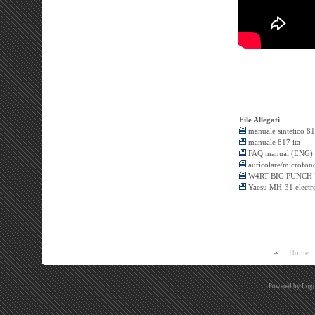
File Allegati
manuale sintetico 8
manuale 817 ita
FAQ manual (ENG)
auricolare/microfon
W4RT BIG PUNCH
Yaesu MH-31 electr
Home
Powered by
Logo