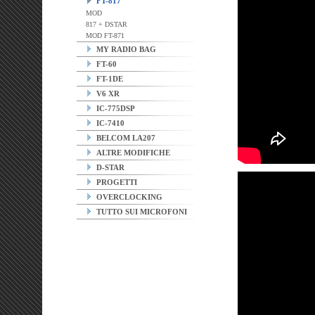
FT-817
MOD
817 + DSTAR
MOD FT-871
MY RADIO BAG
FT-60
FT-1DE
V6 XR
IC-775DSP
IC-7410
BELCOM LA207
ALTRE MODIFICHE
D-STAR
PROGETTI
OVERCLOCKING
TUTTO SUI MICROFONI