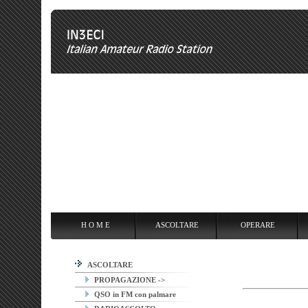
H O M E
ASCOLTARE
OPERARE
OVERCLOCKING
ANT
H O M E
ASCOLTARE
OPERARE
ASCOLTARE
PROPAGAZIONE ->
QSO in FM con palmare