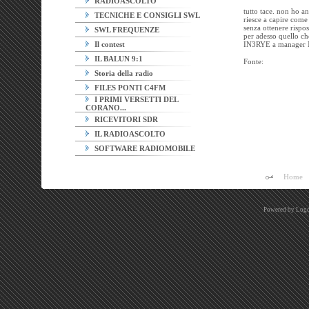
RADIOASCOLTO
tutto tace. non ho a
TECNICHE E CONSIGLI SWL
riesce a capire come
senza ottenere rispo
SWL FREQUENZE
per adesso quello ch
Il contest
IN3RYE a manager Na
IL BALUN 9:1
Fonte:
Storia della radio
FILES PONTI C4FM
I PRIMI VERSETTI DEL
CORANO...
RICEVITORI SDR
IL RADIOASCOLTO
SOFTWARE RADIOMOBILE
Home
Powered by
Logo